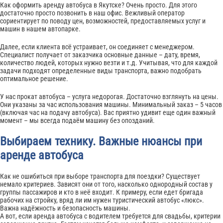
Как оформить аренду автобуса в Якутске? Очень просто. Для этого
достаточно просто позвонить в наш офис. Вежливый оператор
сориентирует по поводу цен, возможностей, предоставляемых услуг и
машин в нашем автопарке.
Далее, если клиента всё устраивает, он соединяет с менеджером.
Специалист получает от заказчика основные данные – дату, время,
количество людей, которых нужно везти и т.д. Учитывая, что для каждой
задачи подходят определенные виды транспорта, важно подобрать
оптимальное решение.
У нас прокат автобуса – услуга недорогая. Достаточно взглянуть на цены.
Они указаны за час использования машины. Минимальный заказ – 5 часов
(включая час на подачу автобуса). Вас приятно удивит еще один важный
момент – мы всегда подаём машину без опозданий.
Выбираем технику. Важные нюансы при
аренде автобуса
Как не ошибиться при выборе транспорта для поездки? Существует
немало критериев. Зависят они от того, насколько однородный состав у
группы пассажиров и кто в неё входит. К примеру, если едет бригада
рабочих на стройку, вряд ли им нужен туристический автобус «люкс».
Важна надёжность и безопасность машины.
А вот, если аренда автобуса с водителем требуется для свадьбы, критерии