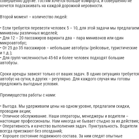
совершенно другие. Гостям хочется больше комфорта, и совершенно не
хочется подскакивать на каждой дорожной неровности.
Второй момент – количество людей:
• Если требуется перевезти человек 5 – 10, для этой задачи мы предлагаем
минивэны различных моделей;
• Для 12 – 20 пассажиров варианта два – пара минивэнов или один
микроавтобус;
• От 25 до 35 пассажиров – небольшие автобусы (рейсовые, туристические
и т.д.);
• Для групп численностью 45-60 и более человек подходят большие
автобусы.
Сроки аренды зависят только от ваших задач. В одних ситуациях требуется
автобус на сутки, в других – регулярно. Для каждого случая мы готовы
предложить выгодные условия.
Преимущества работы с нами:
• Выгода. Мы удерживаем цены на одном уровне, предлагаем скидки,
проводим акции;
• Отличное обслуживание. Наши операторы, менеджеры и водители –
настоящие профессионалы. Нам никогда не бывает стыдно за их действия;
• Оперативность и качество выполнения задач. Пунктуальность. Водители
всегда приезжают без опозданий;
• Хорошее состояние подвижного состава. За ним следят опытные